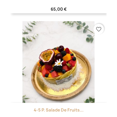
65,00 €
favorite_border
4-5 P. Salade De Fruits...